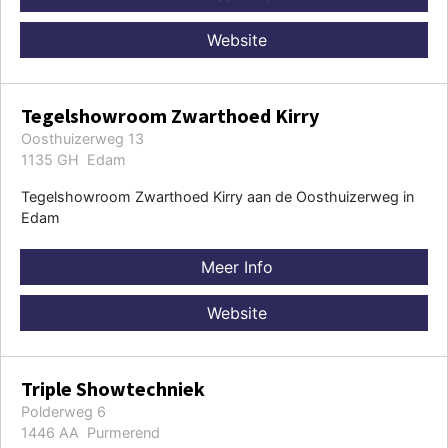
Website
Tegelshowroom Zwarthoed Kirry
Oosthuizerweg 13
1135 GH Edam
Tegelshowroom Zwarthoed Kirry aan de Oosthuizerweg in
Edam
Meer Info
Website
Triple Showtechniek
Polderweg 6
1446 AA Purmerend