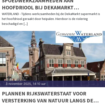
SPOEDWERKZAAMHEDEN AAN
HOOFDRIOOL BIJ DEKAMARKT
SUPERMARKT
WATERLAND - Tijdens werkzaamheden bij de DekaMarkt supermarkt is
het hoofdriool geraakt door heipalen. Hierdoor is de riolering
beschadigd en [...]
3 november 2025, 14:10 uur
|
PLANNEN RIJKSWATERSTAAT VOOR
VERSTERKING VAN NATUUR LANGS DE