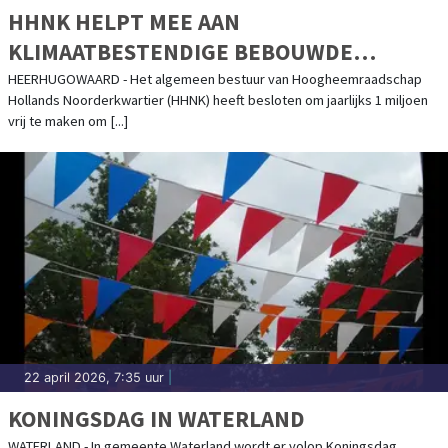
HHNK HELPT MEE AAN
KLIMAATBESTENDIGE BEBOUWDE
OMGEVING
HEERHUGOWAARD - Het algemeen bestuur van Hoogheemraadschap
Hollands Noorderkwartier (HHNK) heeft besloten om jaarlijks 1 miljoen
vrij te maken om [...]
22 april 2026, 7:35 uur
|
KONINGSDAG IN WATERLAND
WATERLAND - In gemeente Waterland wordt er volop Koningsdag