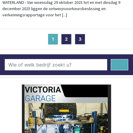
NOORD-HOLLANDSE MARKERMEERKUST
WATERLAND - Van woensdag 29 oktober 2025 tot en met dinsdag 9
december 2025 liggen de ontwerpvoorkeursbeslissing en
verkenningsrapportage voor het [...]
1
(current)
2
3