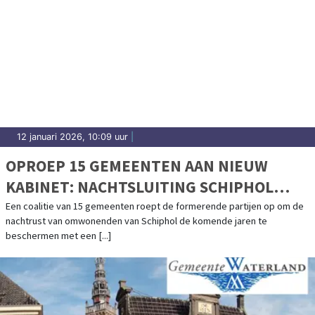
12 januari 2026, 10:09 uur
|
OPROEP 15 GEMEENTEN AAN NIEUW
KABINET: NACHTSLUITING SCHIPHOL
NODIG VOOR GEZONDE EN LEEFBARE
Een coalitie van 15 gemeenten roept de formerende partijen op om de
nachtrust van omwonenden van Schiphol de komende jaren te
OMGEVING
beschermen met een [...]