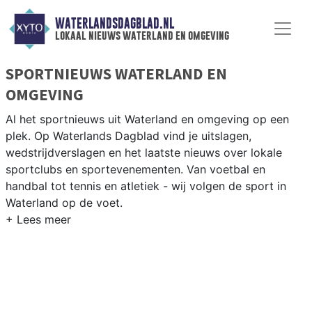
WATERLANDSDAGBLAD.NL
lokaal nieuws waterland en omgeving
SPORTNIEUWS WATERLAND EN
OMGEVING
Al het sportnieuws uit Waterland en omgeving op een
plek. Op Waterlands Dagblad vind je uitslagen,
wedstrijdverslagen en het laatste nieuws over lokale
sportclubs en sportevenementen. Van voetbal en
handbal tot tennis en atletiek - wij volgen de sport in
Waterland op de voet.
LOKALE SPORT WATERLAND
Van VV Monnickendam en SV Broek in Waterland tot
zeilen op het Markermeer en fietsen door het groene
Waterlandse polderlandschap — sport in Waterland past
bij de natuur. Blijf op de hoogte van alle sportieve