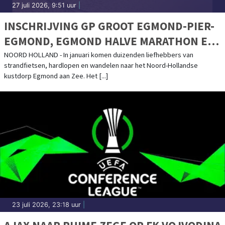
27 juli 2026, 9:51 uur
|
INSCHRIJVING GP GROOT EGMOND-PIER-
EGMOND, EGMOND HALVE MARATHON EN
HOTEL IN EGMOND WANDEL MARATHON
NOORD HOLLAND - In januari komen duizenden liefhebbers van
strandfietsen, hardlopen en wandelen naar het Noord-Hollandse
GEOPEND
kustdorp Egmond aan Zee. Het [...]
23 juli 2026, 23:18 uur
|