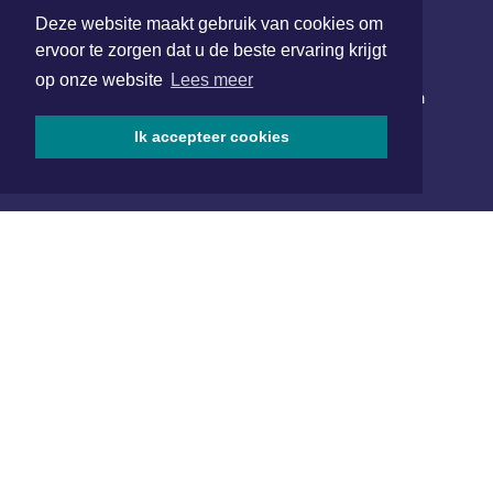
Deze website maakt gebruik van cookies om
ervoor te zorgen dat u de beste ervaring krijgt
NIEUWSBRIEF AANMELDEN
op onze website
Lees meer
Schrijf je in voor onze nieuwsbrief en krijg wekelijks een
samenvatting van alle gebeurtenissen uit jouw regio.
Ik accepteer cookies
Aanmelden
ONLINE DAGBLADEN