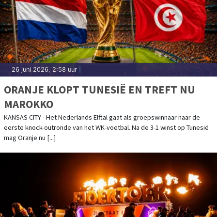
26 juni 2026, 2:58 uur
|
ORANJE KLOPT TUNESIË EN TREFT NU
MAROKKO
KANSAS CITY - Het Nederlands Elftal gaat als groepswinnaar naar de
eerste knock-outronde van het WK-voetbal. Na de 3-1 winst op Tunesië
mag Oranje nu [...]