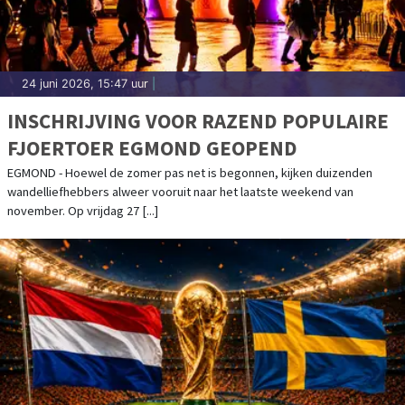
24 juni 2026, 15:47 uur
|
INSCHRIJVING VOOR RAZEND POPULAIRE
FJOERTOER EGMOND GEOPEND
EGMOND - Hoewel de zomer pas net is begonnen, kijken duizenden
wandelliefhebbers alweer vooruit naar het laatste weekend van
november. Op vrijdag 27 [...]