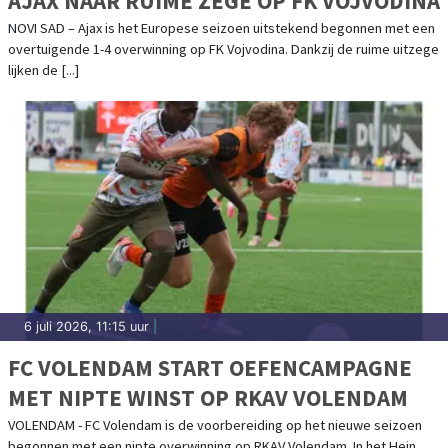
AJAX NAAR RUIME ZEGE OP FK VOJVODINA
NOVI SAD – Ajax is het Europese seizoen uitstekend begonnen met een
overtuigende 1-4 overwinning op FK Vojvodina. Dankzij de ruime uitzege
lijken de [...]
6 juli 2026, 11:15 uur
|
FC VOLENDAM START OEFENCAMPAGNE
MET NIPTE WINST OP RKAV VOLENDAM
VOLENDAM - FC Volendam is de voorbereiding op het nieuwe seizoen
begonnen met een nipte overwinning op RKAV Volendam. In het Hein