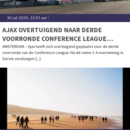
30 juli 2026, 22:01 uur
|
AJAX OVERTUIGEND NAAR DERDE
VOORRONDE CONFERENCE LEAGUE
DANKZIJ HATTRICK GLOUKH
AMSTERDAM – Ajax heeft zich overtuigend geplaatst voor de derde
voorronde van de Conference League. Na de ruime 1-4 overwinning in
Servië versloegen [...]