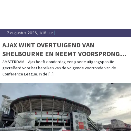
uitslagen en prestaties in Waterland.
7 augustus 2026, 1:16 uur
|
AJAX WINT OVERTUIGEND VAN
SHELBOURNE EN NEEMT VOORSPRONG
RICHTING VOLGENDE RONDE
AMSTERDAM – Ajax heeft donderdag een goede uitgangspositie
gecreëerd voor het bereiken van de volgende voorronde van de
Conference League. In de [...]