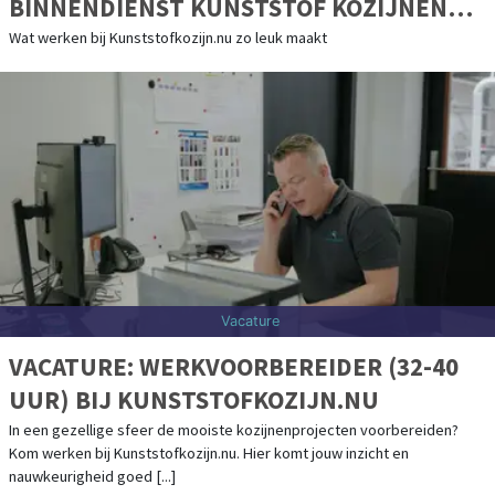
BINNENDIENST KUNSTSTOF KOZIJNEN
(40 UUR)
Wat werken bij Kunststofkozijn.nu zo leuk maakt
Vacature
VACATURE: WERKVOORBEREIDER (32-40
UUR) BIJ KUNSTSTOFKOZIJN.NU
In een gezellige sfeer de mooiste kozijnenprojecten voorbereiden?
Kom werken bij Kunststofkozijn.nu. Hier komt jouw inzicht en
nauwkeurigheid goed [...]