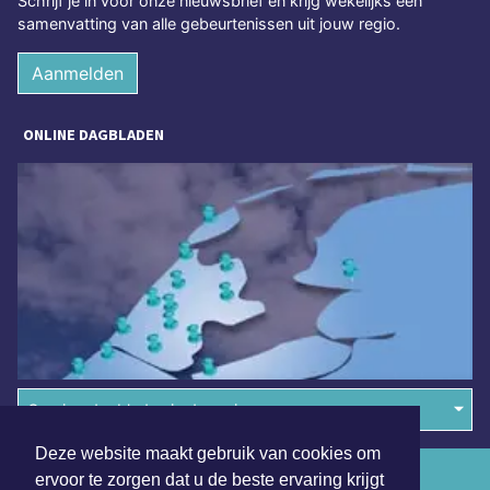
Schrijf je in voor onze nieuwsbrief en krijg wekelijks een
samenvatting van alle gebeurtenissen uit jouw regio.
Aanmelden
ONLINE DAGBLADEN
Overige dagbladen in de regio
Deze website maakt gebruik van cookies om
Algemene voorwaarden
ervoor te zorgen dat u de beste ervaring krijgt