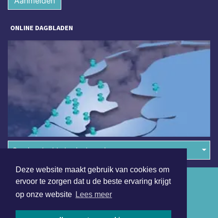
Aanmelden
ONLINE DAGBLADEN
Overige dagbladen in de regio
Deze website maakt gebruik van cookies om
Algemene voorwaarden
ervoor te zorgen dat u de beste ervaring krijgt
op onze website
Lees meer
Disclaimer
Privacy Statement