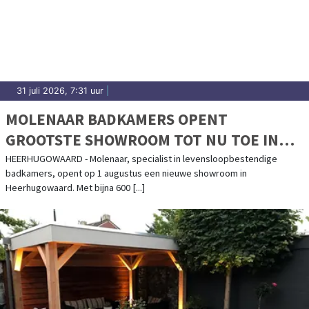
31 juli 2026, 7:31 uur
|
MOLENAAR BADKAMERS OPENT
GROOTSTE SHOWROOM TOT NU TOE IN
HEERHUGOWAARD
HEERHUGOWAARD - Molenaar, specialist in levensloopbestendige
badkamers, opent op 1 augustus een nieuwe showroom in
Heerhugowaard. Met bijna 600 [...]