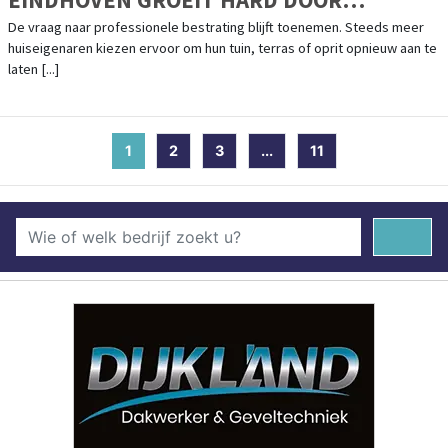
TOENEMENDE VRAAG
De vraag naar professionele bestrating blijft toenemen. Steeds meer
huiseigenaren kiezen ervoor om hun tuin, terras of oprit opnieuw aan te
laten [...]
1
(current)
2
3
...
11