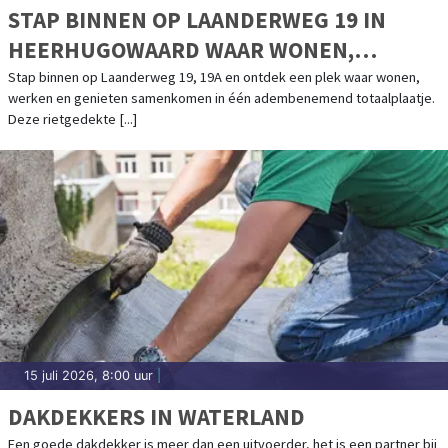
STAP BINNEN OP LAANDERWEG 19 IN
HEERHUGOWAARD WAAR WONEN,
WERKEN EN GENIETEN SAMENKOMEN
Stap binnen op Laanderweg 19, 19A en ontdek een plek waar wonen,
werken en genieten samenkomen in één adembenemend totaalplaatje.
Deze rietgedekte [...]
15 juli 2026, 8:00 uur
|
DAKDEKKERS IN WATERLAND
Een goede dakdekker is meer dan een uitvoerder, het is een partner bij