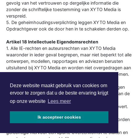
gevolg van het vertrouwen op dergelijke informatie die
zonder de schriftelijke toestemming van XYTO Media is
verspreid.
5. De geheimhoudingsverplichting leggen XYTO Media en
Opdrachtgever ook de door hen in te schakelen derden op.
Artikel 18 Intellectuele Eigendomsrechten
1. Alle IE-rechten en auteursrechten van XYTO Media
waaronder in ieder geval begrepen, maar niet beperkt tot alle
ontwerpen, modellen, rapportages en adviezen berusten
uitsluitend bij XYTO Media en worden niet overgedragen aan
Opdrachtgever tenzij uitdrukkelijk anders overeengekomen.
Alle IE-rechten en auteursrechten van Opdrachtgever
Deze website maakt gebruik van cookies om
berusten bij Opdrachtgever en worden niet overgedragen
ervoor te zorgen dat u de beste ervaring krijgt
aan XYTO Media. XYTO Media verkrijgt ten behoeve van de
uitvoering van de Overeenkomst een onherroepelijk
op onze website
Lees meer
gebruiksrecht van al hetgeen dat Opdrachtgever aanlevert.
2. Indien overeengekomen is dat één of meerdere van
Ik accepteer cookies
voorgenoemde zaken c.q. werken van XYTO Media worden
overgedragen aan Opdrachtgever, is XYTO Media
gerechtigd hiervoor een aparte Overeenkomst te sluiten en