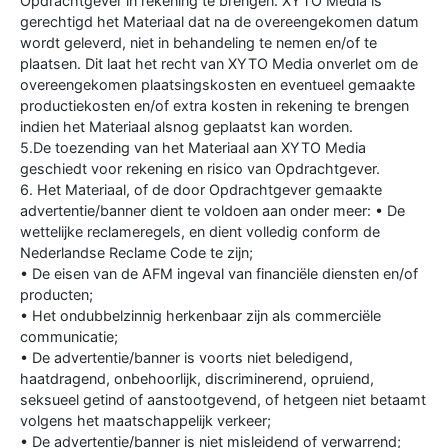
Opdrachtgever in rekening te brengen. XYTO Media is
gerechtigd het Materiaal dat na de overeengekomen datum
wordt geleverd, niet in behandeling te nemen en/of te
plaatsen. Dit laat het recht van XYTO Media onverlet om de
overeengekomen plaatsingskosten en eventueel gemaakte
productiekosten en/of extra kosten in rekening te brengen
indien het Materiaal alsnog geplaatst kan worden.
5.De toezending van het Materiaal aan XYTO Media
geschiedt voor rekening en risico van Opdrachtgever.
6. Het Materiaal, of de door Opdrachtgever gemaakte
advertentie/banner dient te voldoen aan onder meer: • De
wettelijke reclameregels, en dient volledig conform de
Nederlandse Reclame Code te zijn;
• De eisen van de AFM ingeval van financiële diensten en/of
producten;
• Het ondubbelzinnig herkenbaar zijn als commerciële
communicatie;
• De advertentie/banner is voorts niet beledigend,
haatdragend, onbehoorlijk, discriminerend, opruiend,
seksueel getind of aanstootgevend, of hetgeen niet betaamt
volgens het maatschappelijk verkeer;
• De advertentie/banner is niet misleidend of verwarrend;