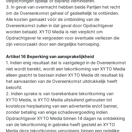
verplichtingen tijdelijk of blijvend verhinderen.
3. In geval van overmacht hebben beide Partijen het recht
om de Overeenkomst geheel of gedeeltelijk te ontbinden.
Alle kosten gemaakt vóór de ontbinding van de
Overeenkomst zullen in dat geval door Opdrachtgever
worden betaald. XYTO Media is niet verplicht om
Opdrachtgever te vergoeden voor eventuele verliezen die
zijn veroorzaakt door een dergelijke herroeping.
Artikel 16 Beperking van aansprakelijkheid
1. Indien enig resultaat dat is vastgelegd in de Overeenkomst
niet wordt bereikt, wordt een tekortkoming van XYTO Media
alleen geacht te bestaan indien XYTO Media dit resultaat bij
het aanvaarden van de Overeenkomst uitdrukkelijk heeft
beloofd.
2. Indien sprake is van toerekenbare tekortkoming van
XYTO Media, is XYTO Media uitsluitend gehouden tot
kosteloze herplaatsing van een advertentie en/of banner,
zonder betaling van enige schadevergoeding indien
Opdrachtgever XYTO Media binnen 14 dagen na ontdekking
van de tekortkoming in gebreke heeft gesteld en XYTO
Media deze tekortkoming vervolgens binnen een redelijke