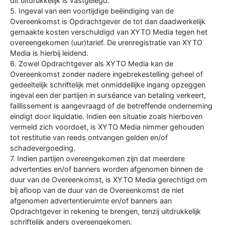
dit uitdrukkelijk is vastgelegd.
5. Ingeval van een voortijdige beëindiging van de
Overeenkomst is Opdrachtgever de tot dan daadwerkelijk
gemaakte kosten verschuldigd van XYTO Media tegen het
overeengekomen (uur)tarief. De urenregistratie van XYTO
Media is hierbij leidend.
6. Zowel Opdrachtgever als XYTO Media kan de
Overeenkomst zonder nadere ingebrekestelling geheel of
gedeeltelijk schriftelijk met onmiddellijke ingang opzeggen
ingeval een der partijen in surséance van betaling verkeert,
faillissement is aangevraagd of de betreffende onderneming
eindigt door liquidatie. Indien een situatie zoals hierboven
vermeld zich voordoet, is XYTO Media nimmer gehouden
tot restitutie van reeds ontvangen gelden en/of
schadevergoeding.
7. Indien partijen overeengekomen zijn dat meerdere
advertenties en/of banners worden afgenomen binnen de
duur van de Overeenkomst, is XYTO Media gerechtigd om
bij afloop van de duur van de Overeenkomst de niet
afgenomen advertentieruimte en/of banners aan
Opdrachtgever in rekening te brengen, tenzij uitdrukkelijk
schriftelijk anders overeengekomen.