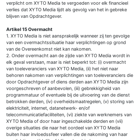
verplicht om XYTO Media te vergoeden voor elk financieel
verlies dat XYTO Media lijdt als gevolg van het in gebreke
blijven van Opdrachtgever.
Artikel 15 Overmacht
1. XYTO Media is niet aansprakelijk wanneer zij ten gevolge
van een overmachtssituatie haar verplichtingen op grond
van de Overeenkomst niet kan nakomen.
2. Onder overmacht aan de zijde van XYTO Media wordt in
elk geval verstaan, maar is niet beperkt tot: (i) overmacht
van toeleveranciers van XYTO Media, (ii) het niet naar
behoren nakomen van verplichtingen van toeleveranciers die
door Opdrachtgever of diens derden aan XYTO Media zijn
voorgeschreven of aanbevolen, (iii) gebrekkigheid van
programmatuur of eventuele bij de uitvoering van de dienst
betrokken derden, (iv) overheidsmaatregelen, (v) storing van
elektriciteit, internet, datanetwerk- en/of
telecommunicatiefaciliteiten, (vi) ziekte van werknemers van
XYTO Media of door haar ingeschakelde derden en (vii)
overige situaties die naar het oordeel van XYTO Media
buiten haar invloedssfeer vallen die de nakoming van haar