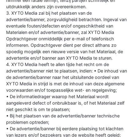
nimmer een fatale termijn, tenzij partijen schriftelijk en
uitdrukkelijk anders zijn overeenkomen.
3. XYTO Media zal bij het plaatsen van de
advertentie/banner, zorgvuldigheid betrachten. Ingeval van
eventuele fouten/defecten en/of ongeschiktheid van
Materialen en/of advertentie/banner, zal XYTO Media
Opdrachtgever onmiddellijk per e-mail of telefonisch
informeren. Opdrachtgever dient per direct althans zo
spoedig mogelijk een nieuwe versie van het Materiaal, de
advertentie en/of banner aan XYTO Media te sturen.
4. XYTO Media heeft te allen tijde het recht om de
advertentie/banner niet te plaatsen, indien: • De inhoud van
de advertentie/banner naar het uitsluitende oordeel van
XYTO Media in strijd is met de inhoud van deze algemene
voorwaarden en/of toepasselijke wet- en regelgeving;
• De informatiedrager waarop het Materiaal wordt
aangeleverd defect of onbruikbaar is, of het Materiaal zelf
niet geschikt is om te plaatsen;
• Bij het plaatsen van de advertentie/banner technische
problemen optreden;
• De advertentie/banner bij eerdere plaatsing tot klachten
van lezers en/of bezoekers van de website heeft geleid;