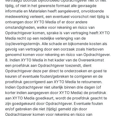
vertraagd doordat bijvoorbeeld Opdrachtgever niet of niet
tijdig, of niet in het gewenste formaat alle gevraagde
informatie en Materialen heeft aangeleverd, onvoldoende
medewerking verleent, een eventueel voorschot niet tijdig is
ontvangen door XYTO Media of er door andere
omstandigheden, welke voor rekening en risico van
Opdrachtgever komen, sprake is van vertraging heeft XYTO
Media recht op een redelijke verlenging van de
(op)leveringstermijn. Alle schade en bijkomende kosten als
gevolg van vertraging door een oorzaak zoals hierboven
genoemd komen voor rekening en risico van Opdrachtgever.
8. Indien XYTO Media in het kader van de Overeenkomst
een proefdruk aan Opdrachtgever toezendt, dient
Opdrachtgever deze per direct te onderzoeken en goed te
keuren of eventuele fouten/gebreken te corrigeren en de
proefdruk gecorrigeerd aan XYTO Media te retourneren.
Indien Opdrachtgever niet uiterlijk binnen drie dagen (of
korter indien aangegeven door XYTO Media) de proefdruk
aan XYTO Media goedkeurt, wordt de proefdruk geacht te
zijn goedgekeurd door Opdrachtgever. Eventuele fouten
en/of gebreken die niet (tijdig) gemeld zijn door
Opdrachtgever komen voor rekening en risico van