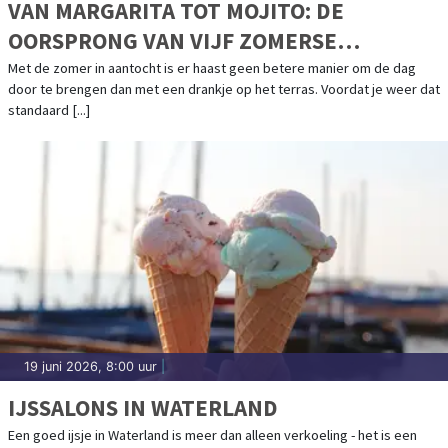
VAN MARGARITA TOT MOJITO: DE
OORSPRONG VAN VIJF ZOMERSE
COCKTAILKLASSIEKERS
Met de zomer in aantocht is er haast geen betere manier om de dag
door te brengen dan met een drankje op het terras. Voordat je weer dat
standaard [...]
19 juni 2026, 8:00 uur
|
IJSSALONS IN WATERLAND
Een goed ijsje in Waterland is meer dan alleen verkoeling - het is een