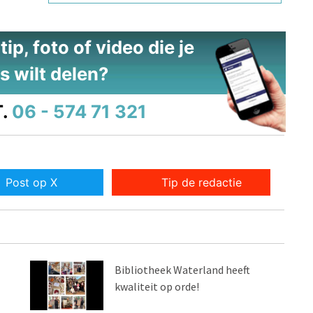
ip, foto of video die je
s wilt delen?
.
06 - 574 71 321
Post op X
Tip de redactie
Bibliotheek Waterland heeft
kwaliteit op orde!