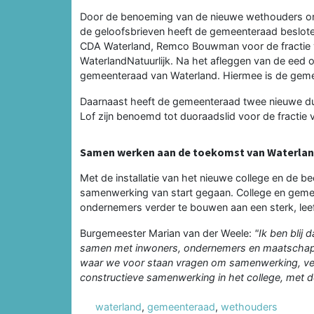
Door de benoeming van de nieuwe wethouders on
de geloofsbrieven heeft de gemeenteraad besloten
CDA Waterland, Remco Bouwman voor de fractie v
WaterlandNatuurlijk. Na het afleggen van de eed of b
gemeenteraad van Waterland. Hiermee is de geme
Daarnaast heeft de gemeenteraad twee nieuwe 
Lof zijn benoemd tot duoraadslid voor de fractie
Samen werken aan de toekomst van Waterla
Met de installatie van het nieuwe college en de b
samenwerking van start gegaan. College en gemee
ondernemers verder te bouwen aan een sterk, le
Burgemeester Marian van der Weele:
"Ik ben blij
samen met inwoners, ondernemers en maatschappel
waar we voor staan vragen om samenwerking, vert
constructieve samenwerking in het college, met 
waterland
,
gemeenteraad
,
wethouders