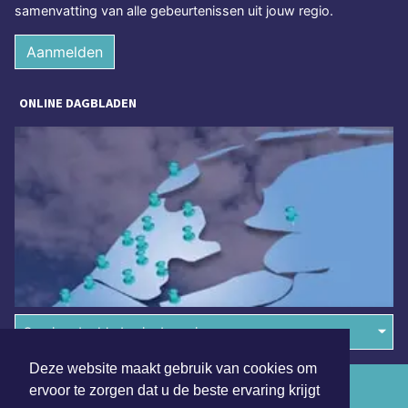
samenvatting van alle gebeurtenissen uit jouw regio.
Aanmelden
ONLINE DAGBLADEN
Overige dagbladen in de regio
Deze website maakt gebruik van cookies om
Algemene voorwaarden
ervoor te zorgen dat u de beste ervaring krijgt