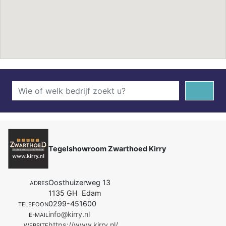
Tegelshowroom Zwarthoed Kirry
Oosthuizerweg 13
ADRES
1135 GH Edam
0299-451600
TELEFOON
info@kirry.nl
E-MAIL
https://www.kirry.nl/
WEBSITE