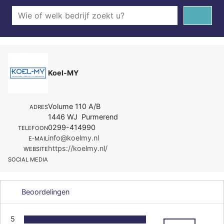
Koel-MY
Volume 110 A/B
ADRES
1446 WJ Purmerend
0299-414990
TELEFOON
info@koelmy.nl
E-MAIL
https://koelmy.nl/
WEBSITE
SOCIAL MEDIA
Beoordelingen
5