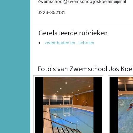
Zwemschool@zwemschooljoskoelemeijer.nl
0226-352131
Gerelateerde rubrieken
zwembaden en -scholen
Foto's van Zwemschool Jos Koe