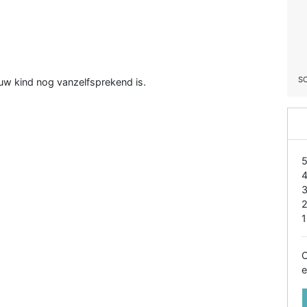
S
uw kind nog vanzelfsprekend is.
1
O
e