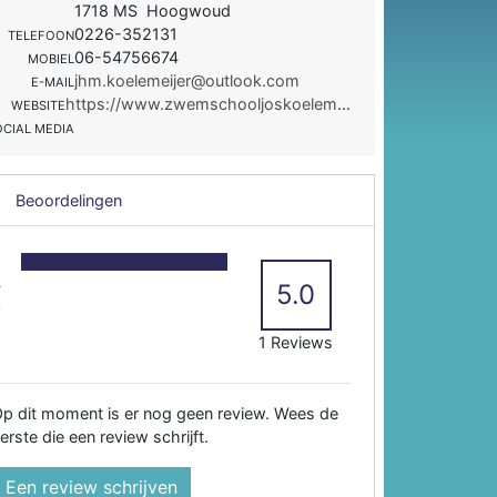
1718 MS Hoogwoud
0226-352131
TELEFOON
06-54756674
MOBIEL
jhm.koelemeijer@outlook.com
E-MAIL
https://www.zwemschooljoskoelemeijer.nl/
WEBSITE
OCIAL MEDIA
Beoordelingen
5
4
5.0
3
2
1 Reviews
p dit moment is er nog geen review. Wees de
erste die een review schrijft.
Een review schrijven