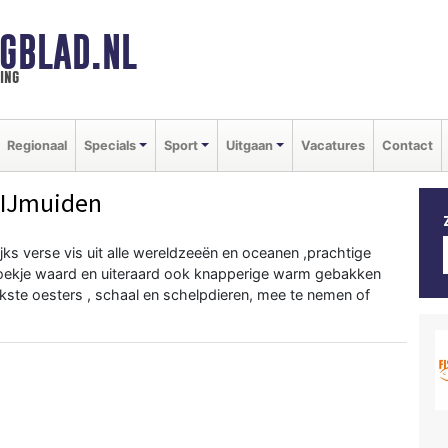
GBLAD.NL
ing
Regionaal
Specials
Sport
Uitgaan
Vacatures
Contact
 IJmuiden
ijks verse vis uit alle wereldzeeën en oceanen ,prachtige
bezoekje waard en uiteraard ook knapperige warm gebakken
jkste oesters , schaal en schelpdieren, mee te nemen of