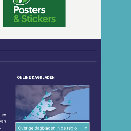
Volgende
ONLINE DAGBLADEN
f en
van
.
Overige dagbladen in de regio