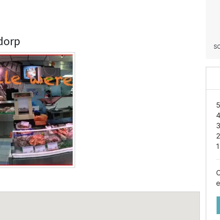
dorp
S
1
O
e