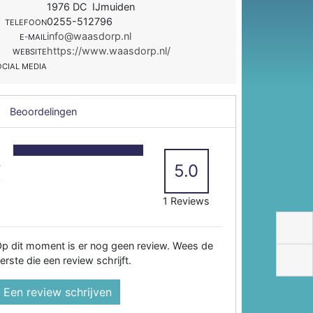
1976 DC IJmuiden
0255-512796
TELEFOON
info@waasdorp.nl
E-MAIL
https://www.waasdorp.nl/
WEBSITE
OCIAL MEDIA
Beoordelingen
5
4
5.0
3
2
1 Reviews
p dit moment is er nog geen review. Wees de
erste die een review schrijft.
Een review schrijven