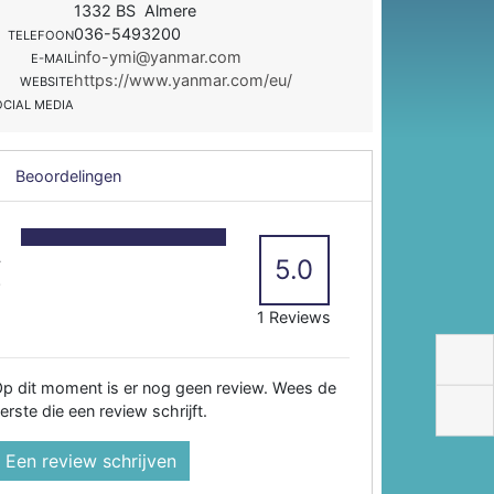
1332 BS Almere
036-5493200
TELEFOON
info-ymi@yanmar.com
E-MAIL
https://www.yanmar.com/eu/
WEBSITE
OCIAL MEDIA
Beoordelingen
5
4
5.0
3
2
1 Reviews
p dit moment is er nog geen review. Wees de
erste die een review schrijft.
Een review schrijven