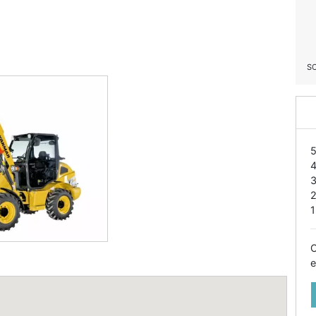
S
1
O
e