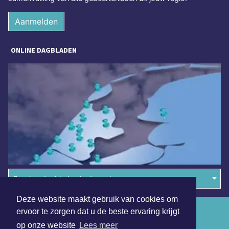
Aanmelden
ONLINE DAGBLADEN
Overige dagbladen in de regio
Deze website maakt gebruik van cookies om
Algemene voorwaarden
ervoor te zorgen dat u de beste ervaring krijgt
op onze website
Lees meer
Disclaimer