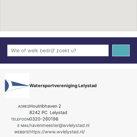
Watersportvereniging Lelystad
Houtribhaven 2
ADRES
8242 PC Lelystad
0320-260198
TELEFOON
havenmeester@wvlelystad.nl
E-MAIL
https://www.wvlelystad.nl/
WEBSITE