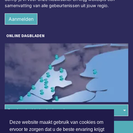
samenvatting van alle gebeurtenissen uit jouw regio.
Aanmelden
ONLINE DAGBLADEN
Overige dagbladen in de regio
Deze website maakt gebruik van cookies om
Algemene voorwaarden
ervoor te zorgen dat u de beste ervaring krijgt