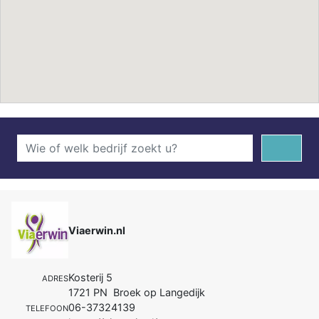
Viaerwin.nl
Kosterij 5
ADRES
1721 PN Broek op Langedijk
06-37324139
TELEFOON