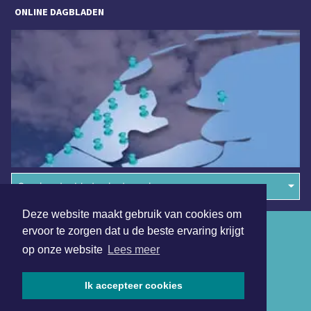
ONLINE DAGBLADEN
Overige dagbladen in de regio
Deze website maakt gebruik van cookies om
Algemene voorwaarden
ervoor te zorgen dat u de beste ervaring krijgt
op onze website
Lees meer
Disclaimer
Privacy Statement
Ik accepteer cookies
Copyright (c) 2026 | Waterlandsdagblad.nl - Alle rechten