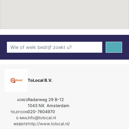
ToLocal B.V.
Radarweg 29 B-12
ADRES
1043 NX Amsterdam
020-7604970
TELEFOON
info@tolocal.nl
E-MAIL
http://www.tolocal.nl/
WEBSITE