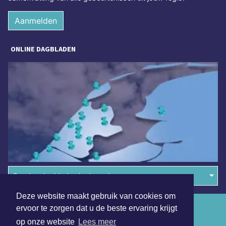
Aanmelden
ONLINE DAGBLADEN
Overige dagbladen in de regio
Deze website maakt gebruik van cookies om
Algemene voorwaarden
ervoor te zorgen dat u de beste ervaring krijgt
op onze website
Lees meer
Disclaimer