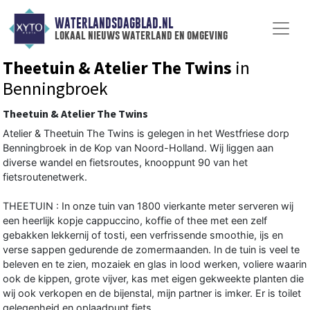
WATERLANDSDAGBLAD.NL
lokaal nieuws waterland en omgeving
Theetuin & Atelier The Twins
in
Benningbroek
Theetuin & Atelier The Twins
Atelier & Theetuin The Twins is gelegen in het Westfriese dorp
Benningbroek in de Kop van Noord-Holland. Wij liggen aan
diverse wandel en fietsroutes, knooppunt 90 van het
fietsroutenetwerk.
THEETUIN : In onze tuin van 1800 vierkante meter serveren wij
een heerlijk kopje cappuccino, koffie of thee met een zelf
gebakken lekkernij of tosti, een verfrissende smoothie, ijs en
verse sappen gedurende de zomermaanden. In de tuin is veel te
beleven en te zien, mozaiek en glas in lood werken, voliere waarin
ook de kippen, grote vijver, kas met eigen gekweekte planten die
wij ook verkopen en de bijenstal, mijn partner is imker. Er is toilet
gelegenheid en oplaadpunt fiets.