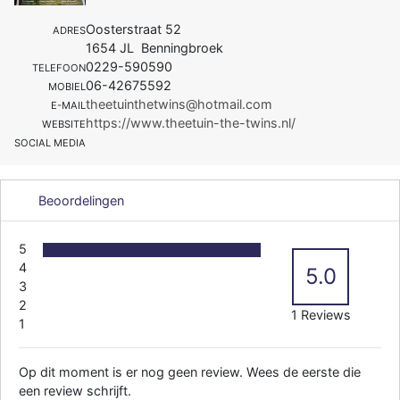
Oosterstraat 52
ADRES
1654 JL Benningbroek
0229-590590
TELEFOON
06-42675592
MOBIEL
theetuinthetwins@hotmail.com
E-MAIL
https://www.theetuin-the-twins.nl/
WEBSITE
SOCIAL MEDIA
Beoordelingen
5
4
5.0
3
2
1 Reviews
1
Op dit moment is er nog geen review. Wees de eerste die
een review schrijft.