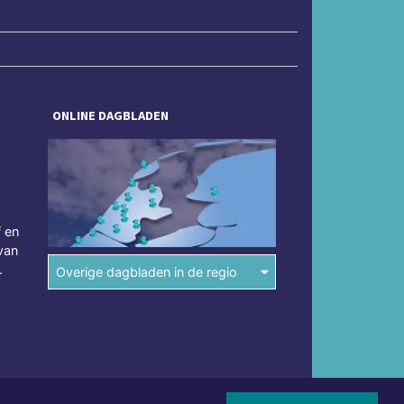
ONLINE DAGBLADEN
f en
van
.
Overige dagbladen in de regio