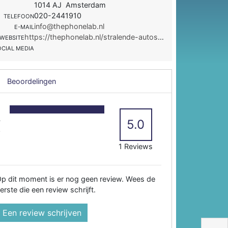
1014 AJ Amsterdam
020-2441910
TELEFOON
info@thephonelab.nl
E-MAIL
https://thephonelab.nl/stralende-autos-en-schermen/
WEBSITE
OCIAL MEDIA
Beoordelingen
5
4
5.0
3
2
1 Reviews
p dit moment is er nog geen review. Wees de
erste die een review schrijft.
Een review schrijven