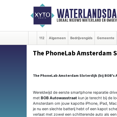
WATERLANDSDA
lokaal nieuws waterland en omgev
112
Algemeen
Bedrijvengids
Gemeente
The PhoneLab Amsterdam Sl
The PhoneLab Amsterdam Sloterdijk (bij BOB's 
Wereldwijd de eerste smartphone reparatie driv
met
BOB Autowasstraat
kun je terecht bij de 
Amsterdam om jouw kapotte
iPhone
,
iPad
,
Mac
je nu een
slechte batterij
hebt of een
kapot sch
verlaat met zowel een schitterende auto als e