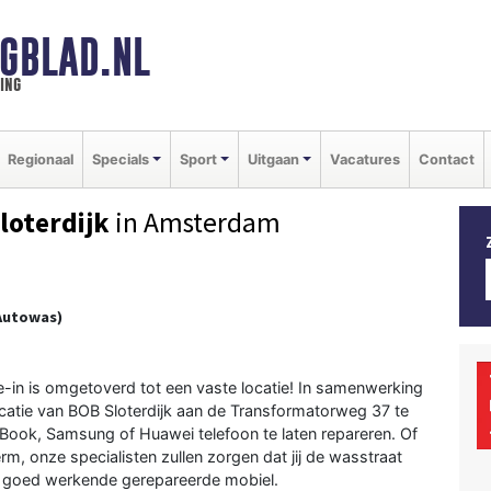
GBLAD.NL
ing
Regionaal
Specials
Sport
Uitgaan
Vacatures
Contact
oterdijk
in Amsterdam
Autowas)
e-in is omgetoverd tot een vaste locatie! In samenwerking
locatie van BOB Sloterdijk aan de Transformatorweg 37 te
Book
,
Samsung
of
Huawei
telefoon te laten repareren. Of
erm
, onze specialisten zullen zorgen dat jij de wasstraat
en goed werkende gerepareerde mobiel.