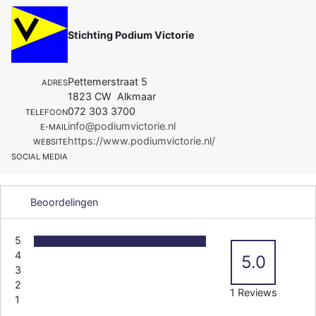
Stichting Podium Victorie
Pettemerstraat 5
ADRES
1823 CW Alkmaar
072 303 3700
TELEFOON
info@podiumvictorie.nl
E-MAIL
https://www.podiumvictorie.nl/
WEBSITE
SOCIAL MEDIA
Beoordelingen
5
4
5.0
3
2
1 Reviews
1