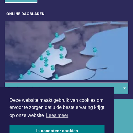
ONLINE DAGBLADEN
Overige dagbladen in de regio
Deze website maakt gebruik van cookies om
Algemene voorwaarden
ervoor te zorgen dat u de beste ervaring krijgt
op onze website
Lees meer
Disclaimer
Privacy Statement
Ik accepteer cookies