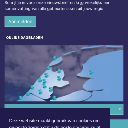
Schrijf je in voor onze nieuwsbrief en krijg wekelijks een
samenvatting van alle gebeurtenissen uit jouw regio.
Aanmelden
ONLINE DAGBLADEN
Overige dagbladen in de regio
Deze website maakt gebruik van cookies om
Algemene voorwaarden
ervoor te zorgen dat u de beste ervaring krijgt