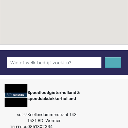
Spoedloodgieterholland &
spoeddakdekkerholland
Knollendammerstraat 143
ADRES
1531 BD Wormer
0851302364
TELEFOON