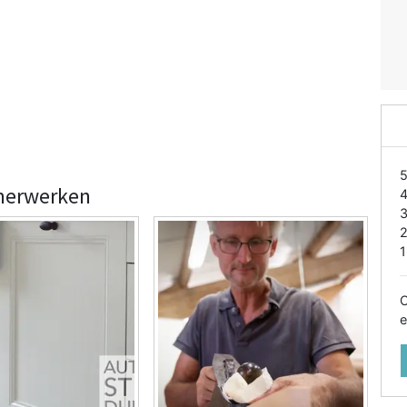
mmerwerken
1
O
e