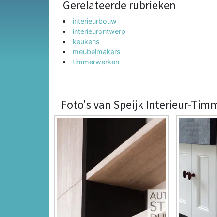
Gerelateerde rubrieken
interieurbouw
interieurontwerp
keukens
meubelmakers
timmerwerken
Foto's van Speijk Interieur-Ti