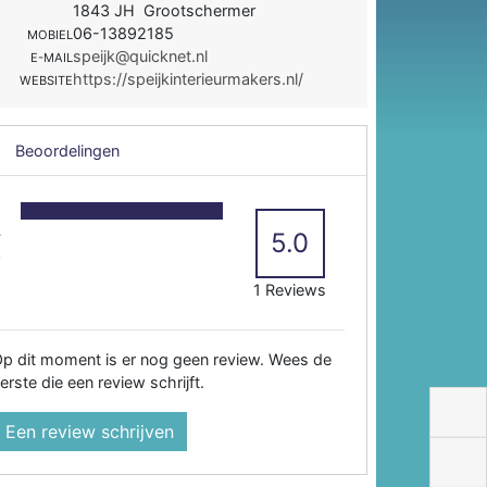
1843 JH Grootschermer
06-13892185
MOBIEL
speijk@quicknet.nl
E-MAIL
https://speijkinterieurmakers.nl/
WEBSITE
Beoordelingen
5
4
5.0
3
2
1 Reviews
p dit moment is er nog geen review. Wees de
erste die een review schrijft.
Een review schrijven