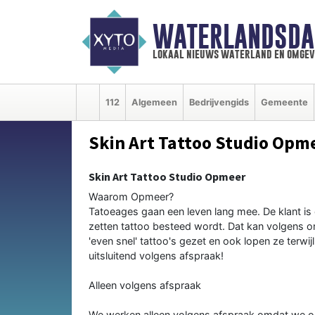
WATERLANDSDA
lokaal nieuws waterland en omgev
112
Algemeen
Bedrijvengids
Gemeente
Skin Art Tattoo Studio Opm
Skin Art Tattoo Studio Opmeer
Waarom Opmeer?
Tatoeages gaan een leven lang mee. De klant is e
zetten tattoo besteed wordt. Dat kan volgens on
'even snel' tattoo's gezet en ook lopen ze terwij
uitsluitend volgens afspraak!
Alleen volgens afspraak
We werken alleen volgens afspraak omdat we on