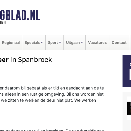
GBLAD.NL
ing
Regionaal
Specials
Sport
Uitgaan
Vacatures
Contact
eer
in Spanbroek
r daarom bij gebaat als er tijd en aandacht aan de te
s alleen in een rustige omgeving. Bij ons worden niet
l we zitten te werken de deur niet plat. We werken
s gedegen voor willen bereiden. De voorbereidingen