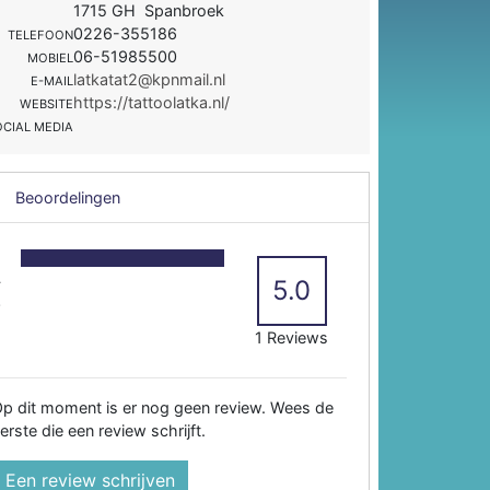
1715 GH Spanbroek
0226-355186
TELEFOON
06-51985500
MOBIEL
latkatat2@kpnmail.nl
E-MAIL
https://tattoolatka.nl/
WEBSITE
OCIAL MEDIA
Beoordelingen
5
4
5.0
3
2
1 Reviews
p dit moment is er nog geen review. Wees de
erste die een review schrijft.
Een review schrijven