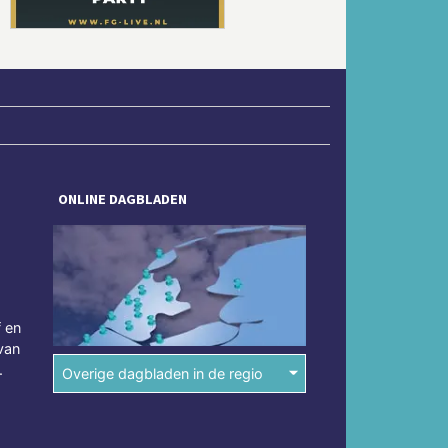
ONLINE DAGBLADEN
f en
van
.
Overige dagbladen in de regio