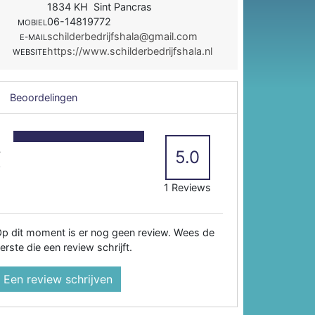
1834 KH Sint Pancras
06-14819772
MOBIEL
schilderbedrijfshala@gmail.com
E-MAIL
https://www.schilderbedrijfshala.nl
WEBSITE
Beoordelingen
5
4
5.0
3
2
1 Reviews
p dit moment is er nog geen review. Wees de
erste die een review schrijft.
Een review schrijven