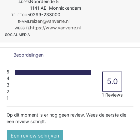
Noordeinde 5
ADRES
1141 AE Monnickendam
0299-233000
TELEFOON
reizen@vanverre.nl
E-MAIL
https://www.vanverre.nl
WEBSITE
SOCIAL MEDIA
Beoordelingen
5
4
5.0
3
2
1 Reviews
1
Op dit moment is er nog geen review. Wees de eerste die
een review schrijft.
Een review schrijven