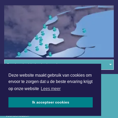
Overige dagbladen in de regio
Deze website maakt gebruik van cookies om
Algemene voorwaarden
ervoor te zorgen dat u de beste ervaring krijgt
op onze website
Lees meer
Disclaimer
Privacy Statement
Ik accepteer cookies
Copyright (c) 2026 | Waterlandsdagblad.nl - Alle rechten
voorbehouden