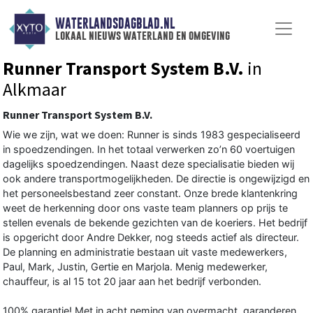
WATERLANDSDAGBLAD.NL
lokaal nieuws waterland en omgeving
Runner Transport System B.V.
in
Alkmaar
Runner Transport System B.V.
Wie we zijn, wat we doen: Runner is sinds 1983 gespecialiseerd
in spoedzendingen. In het totaal verwerken zo’n 60 voertuigen
dagelijks spoedzendingen. Naast deze specialisatie bieden wij
ook andere transportmogelijkheden. De directie is ongewijzigd en
het personeelsbestand zeer constant. Onze brede klantenkring
weet de herkenning door ons vaste team planners op prijs te
stellen evenals de bekende gezichten van de koeriers. Het bedrijf
is opgericht door Andre Dekker, nog steeds actief als directeur.
De planning en administratie bestaan uit vaste medewerkers,
Paul, Mark, Justin, Gertie en Marjola. Menig medewerker,
chauffeur, is al 15 tot 20 jaar aan het bedrijf verbonden.
100% garantie! Met in acht neming van overmacht, garanderen