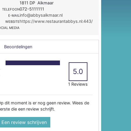
1811 DP Alkmaar
072-5111111
TELEFOON
info@abbysalkmaar.nl
E-MAIL
https://www.restaurantabbys.nl:443/
WEBSITE
OCIAL MEDIA
Beoordelingen
5
4
5.0
3
2
1 Reviews
p dit moment is er nog geen review. Wees de
erste die een review schrijft.
Een review schrijven