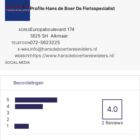
Profile Hans de Boer De Fietsspecialist
Europaboulevard 174
ADRES
1825 SH Alkmaar
072-5623225
TELEFOON
info@hansdeboertweewielers.nl
E-MAIL
https://www.hansdeboertweewielers.nl/
WEBSITE
SOCIAL MEDIA
Beoordelingen
5
4
4.0
3
2
2 Reviews
1