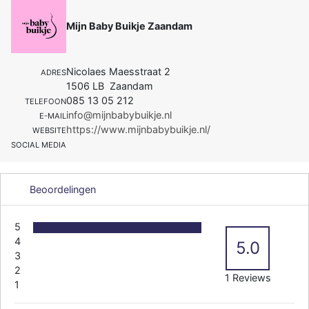
Mijn Baby Buikje Zaandam
Nicolaes Maesstraat 2
ADRES
1506 LB Zaandam
085 13 05 212
TELEFOON
info@mijnbabybuikje.nl
E-MAIL
https://www.mijnbabybuikje.nl/
WEBSITE
SOCIAL MEDIA
Beoordelingen
5
4
5.0
3
2
1 Reviews
1