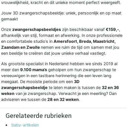
vrouwelijkheid, kracht en dit unieke moment perfect weergeeft.
Jouw 3D zwangerschapsbeeldje: uniek, persoonlijk en op maat
gemaakt
Onze
zwangerschapsbeeldjes
zijn beschikbaar vanaf
€159,-
,
afhankelijk van stijl, formaat en afwerking. In onze professionele
en comfortabele studio’s in
Amersfoort
,
Breda
,
Maastricht
,
Zaandam
en
Zwolle
nemen we ruim de tijd om samen met jou
een beeldje te creëren dat jouw unieke verhaal vastlegt.
Als grootste specialist in Nederland hebben we sinds 2019 al
meer dan
9.100 mama’s
geholpen om hun zwangerschap te
vereeuwigen in een tastbare herinnering die een leven lang
meegaat. De mooiste periode om een
3D
zwangerschapsbeeldje
te laten maken is tussen de
32 en 36
weken
van je zwangerschap. Verwacht je een meerling? Dan
adviseren we tussen de
28 en 32 weken
.
Gerelateerde rubrieken
baby-artikelen