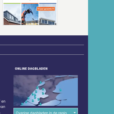
Volgende
ONLINE DAGBLADEN
f en
van
.
Overige dagbladen in de regio