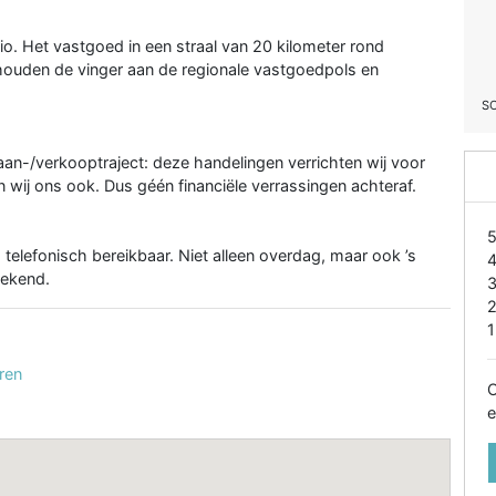
io. Het vastgoed in een straal van 20 kilometer rond
houden de vinger aan de regionale vastgoedpols en
S
aan-/verkooptraject: deze handelingen verrichten wij voor
en wij ons ook. Dus géén financiële verrassingen achteraf.
 telefonisch bereikbaar. Niet alleen overdag, maar ook ’s
eekend.
1
ren
O
e