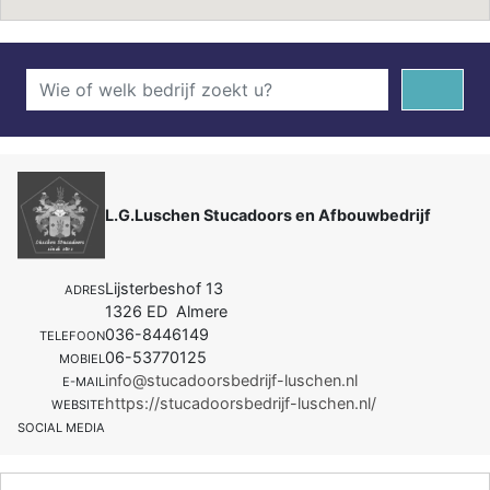
L.G.Luschen Stucadoors en Afbouwbedrijf
Lijsterbeshof 13
ADRES
1326 ED Almere
036-8446149
TELEFOON
06-53770125
MOBIEL
info@stucadoorsbedrijf-luschen.nl
E-MAIL
https://stucadoorsbedrijf-luschen.nl/
WEBSITE
SOCIAL MEDIA