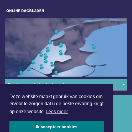
ONLINE DAGBLADEN
Overige dagbladen in de regio
Deze website maakt gebruik van cookies om
Algemene voorwaarden
ervoor te zorgen dat u de beste ervaring krijgt
op onze website
Lees meer
Disclaimer
Privacy Statement
Ik accepteer cookies