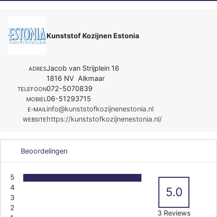
Kunststof Kozijnen Estonia
Jacob van Strijplein 16
ADRES
1816 NV Alkmaar
072-5070839
TELEFOON
06-51293715
MOBIEL
info@kunststofkozijnenestonia.nl
E-MAIL
https://kunststofkozijnenestonia.nl/
WEBSITE
Beoordelingen
5
4
5.0
3
2
3 Reviews