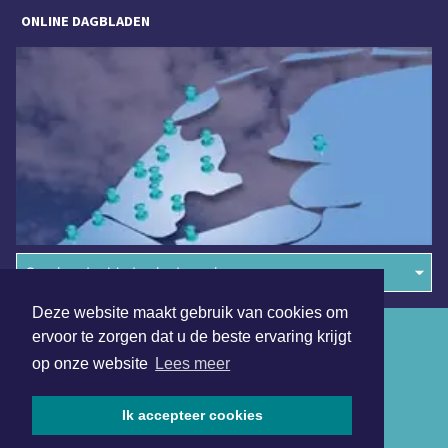
ONLINE DAGBLADEN
Overige dagbladen in de regio
Deze website maakt gebruik van cookies om
Algemene voorwaarden
ervoor te zorgen dat u de beste ervaring krijgt
op onze website
Lees meer
Disclaimer
Privacy Statement
Ik accepteer cookies
Copyright (c) 2026 | Waterlandsdagblad.nl - Alle rechten