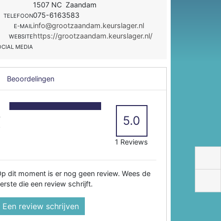
1507 NC Zaandam
075-6163583
TELEFOON
info@grootzaandam.keurslager.nl
E-MAIL
https://grootzaandam.keurslager.nl/
WEBSITE
OCIAL MEDIA
Beoordelingen
5
4
5.0
3
2
1 Reviews
p dit moment is er nog geen review. Wees de
erste die een review schrijft.
Een review schrijven