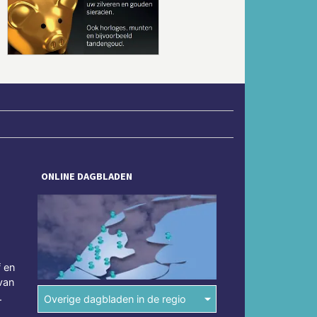
Volgende
ONLINE DAGBLADEN
f en
van
.
Overige dagbladen in de regio