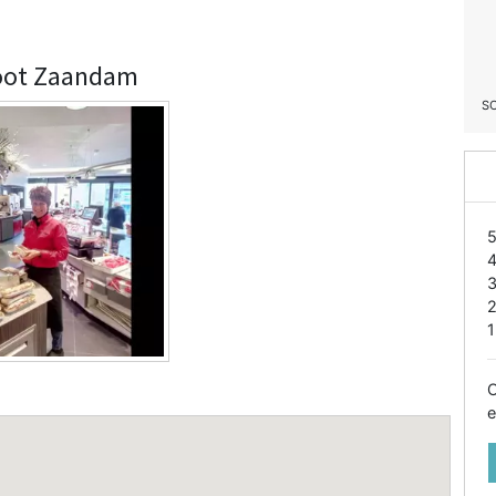
Groot Zaandam
S
1
O
e