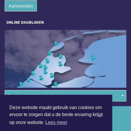
Aanmelden
ONLINE DAGBLADEN
Overige dagbladen in de regio
Deze website maakt gebruik van cookies om
Algemene voorwaarden
ervoor te zorgen dat u de beste ervaring krijgt
op onze website
Lees meer
Disclaimer