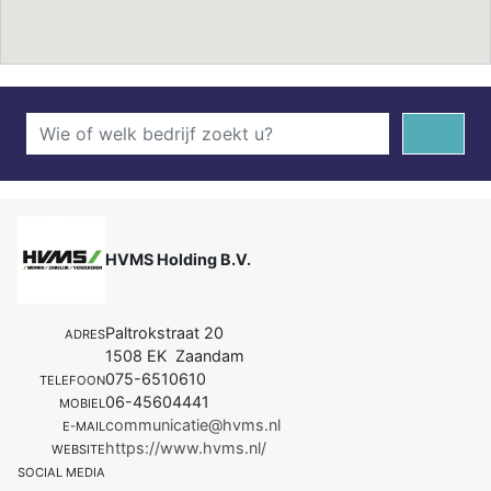
HVMS Holding B.V.
Paltrokstraat 20
ADRES
1508 EK Zaandam
075-6510610
TELEFOON
06-45604441
MOBIEL
communicatie@hvms.nl
E-MAIL
https://www.hvms.nl/
WEBSITE
SOCIAL MEDIA