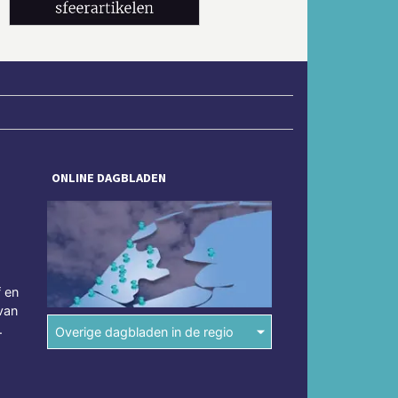
ONLINE DAGBLADEN
f en
van
.
Overige dagbladen in de regio