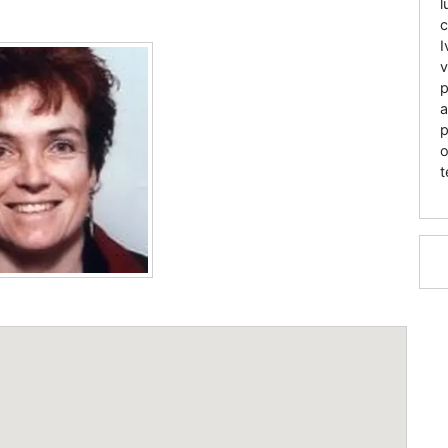
l
c
I
v
p
a
p
o
t