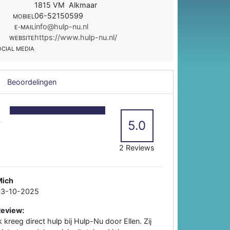
1815 VM Alkmaar
06-52150599
MOBIEL
info@hulp-nu.nl
E-MAIL
https://www.hulp-nu.nl/
WEBSITE
OCIAL MEDIA
Beoordelingen
5
4
5.0
3
2
2 Reviews
Mich
03-10-2025
Review:
k kreeg direct hulp bij Hulp-Nu door Ellen. Zij