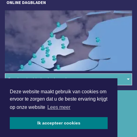
ONLINE DAGBLADEN
Overige dagbladen in de regio
Deze website maakt gebruik van cookies om
Algemene voorwaarden
ervoor te zorgen dat u de beste ervaring krijgt
op onze website
Lees meer
Disclaimer
Privacy Statement
Ik accepteer cookies
Copyright (c) 2026 | Waterlandsdagblad.nl - Alle rechten