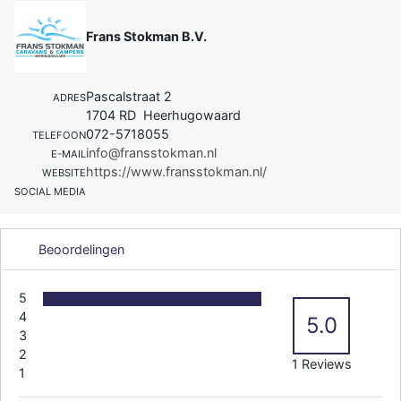
Frans Stokman B.V.
Pascalstraat 2
ADRES
1704 RD Heerhugowaard
072-5718055
TELEFOON
info@fransstokman.nl
E-MAIL
https://www.fransstokman.nl/
WEBSITE
SOCIAL MEDIA
Beoordelingen
5
4
5.0
3
2
1 Reviews
1