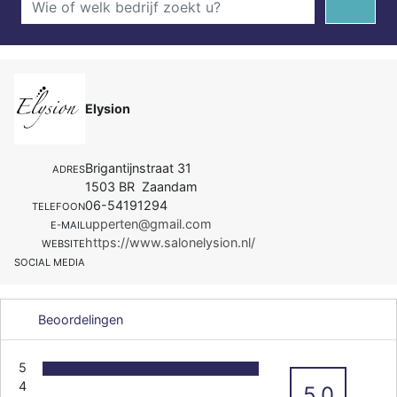
Elysion
Brigantijnstraat 31
ADRES
1503 BR Zaandam
06-54191294
TELEFOON
upperten@gmail.com
E-MAIL
https://www.salonelysion.nl/
WEBSITE
SOCIAL MEDIA
Beoordelingen
5
4
5.0