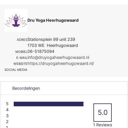
Dru Yoga Heerhugowaard
Stationsplein 99 unit 239
ADRES
1703 WE Heerhugowaard
06-51875094
MOBIEL
info@druyogaheerhugowaard.nl
E-MAIL
https://druyogaheerhugowaard.nl/
WEBSITE
SOCIAL MEDIA
Beoordelingen
5
4
5.0
3
2
1 Reviews
1