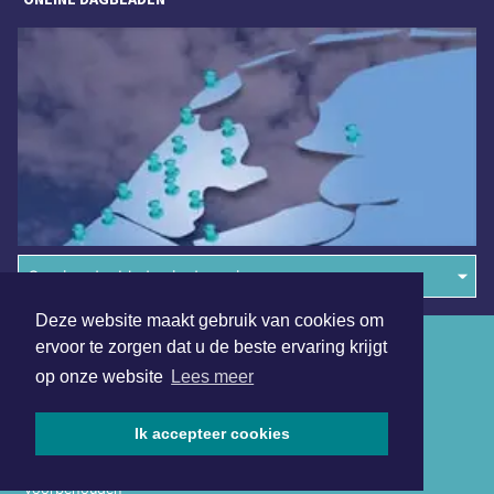
Overige dagbladen in de regio
Deze website maakt gebruik van cookies om
Algemene voorwaarden
ervoor te zorgen dat u de beste ervaring krijgt
op onze website
Lees meer
Disclaimer
Privacy Statement
Ik accepteer cookies
Copyright (c) 2026 | Waterlandsdagblad.nl - Alle rechten
voorbehouden