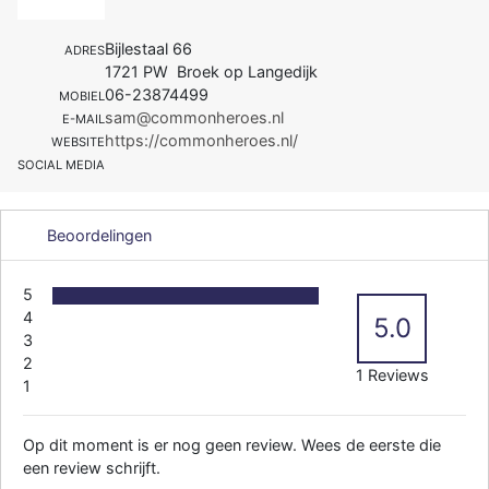
Bijlestaal 66
ADRES
1721 PW Broek op Langedijk
06-23874499
MOBIEL
sam@commonheroes.nl
E-MAIL
https://commonheroes.nl/
WEBSITE
SOCIAL MEDIA
Beoordelingen
5
4
5.0
3
2
1 Reviews
1
Op dit moment is er nog geen review. Wees de eerste die
een review schrijft.