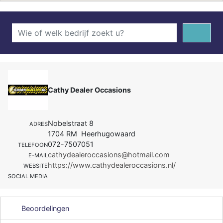
Cathy Dealer Occasions
Nobelstraat 8
ADRES
1704 RM Heerhugowaard
072-7507051
TELEFOON
cathydealeroccasions@hotmail.com
E-MAIL
https://www.cathydealeroccasions.nl/
WEBSITE
SOCIAL MEDIA
Beoordelingen