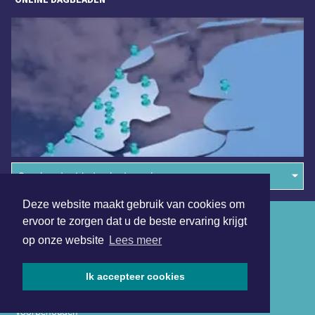
Overige dagbladen in de regio
Deze website maakt gebruik van cookies om
Algemene voorwaarden
ervoor te zorgen dat u de beste ervaring krijgt
op onze website
Lees meer
Disclaimer
Privacy Statement
Ik accepteer cookies
Copyright (c) 2026 | Waterlandsdagblad.nl - Alle rechten
voorbehouden