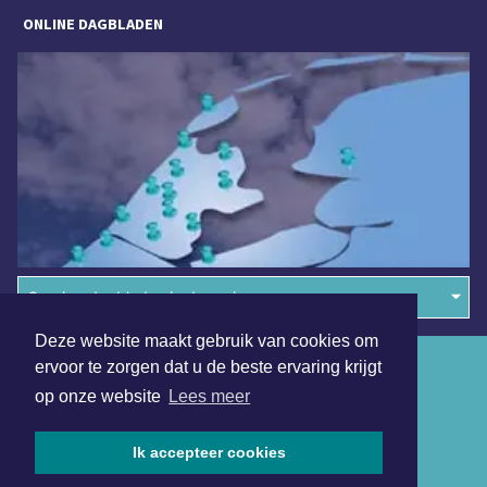
ONLINE DAGBLADEN
Overige dagbladen in de regio
Deze website maakt gebruik van cookies om
Algemene voorwaarden
ervoor te zorgen dat u de beste ervaring krijgt
op onze website
Lees meer
Disclaimer
Privacy Statement
Ik accepteer cookies
Copyright (c) 2026 | Waterlandsdagblad.nl - Alle rechten