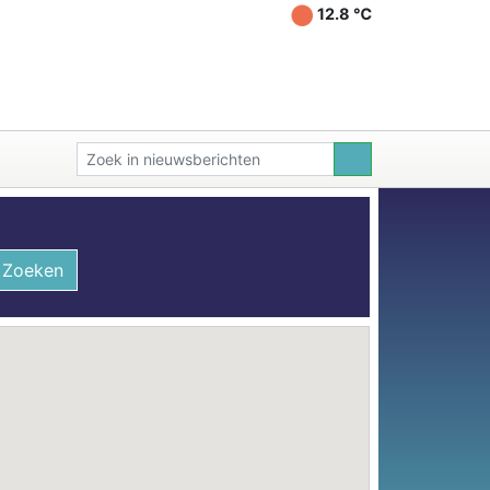
12.8 ℃
Zoeken