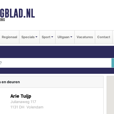
GBLAD.NL
ing
Regionaal
Specials
Sport
Uitgaan
Vacatures
Contact
n en deuren
Arie Tuijp
Julianaweg 117
1131 DH Volendam