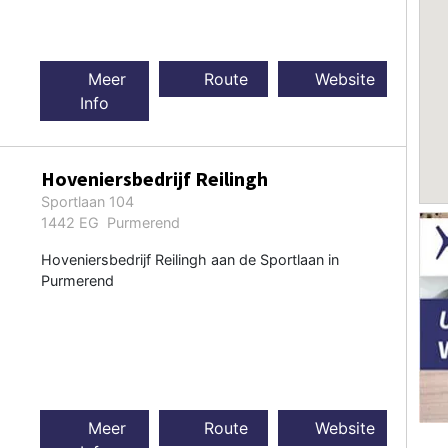
Meer
Route
Website
Info
Hoveniersbedrijf Reilingh
Sportlaan 104
1442 EG Purmerend
Hoveniersbedrijf Reilingh aan de Sportlaan in
Purmerend
Meer
Route
Website