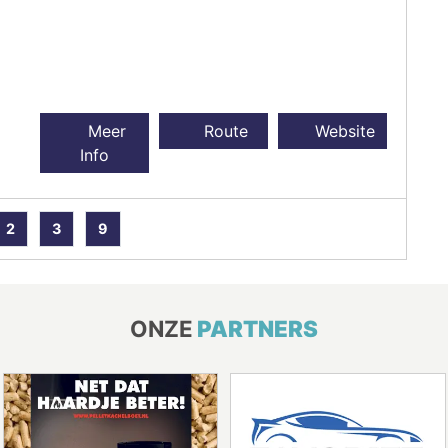
Meer
Route
Website
Info
2
3
9
ONZE
PARTNERS