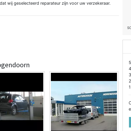
at wij geselecteerd reparateur zijn voor uw verzekeraar.
S
Hogendoorn
1
O
e