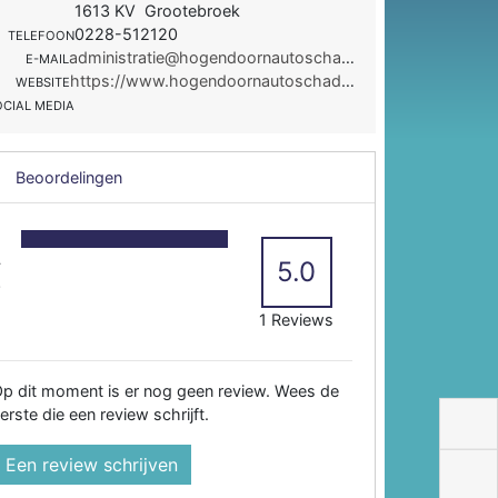
1613 KV Grootebroek
0228-512120
TELEFOON
administratie@hogendoornautoschade.nl
E-MAIL
https://www.hogendoornautoschade.nl/
WEBSITE
OCIAL MEDIA
Beoordelingen
5
4
5.0
3
2
1 Reviews
p dit moment is er nog geen review. Wees de
erste die een review schrijft.
Een review schrijven