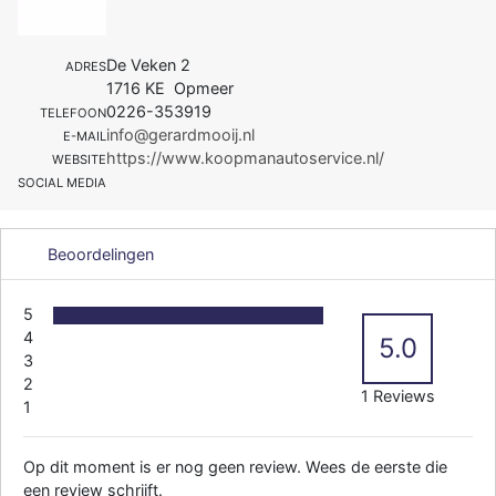
De Veken 2
ADRES
1716 KE Opmeer
0226-353919
TELEFOON
info@gerardmooij.nl
E-MAIL
https://www.koopmanautoservice.nl/
WEBSITE
SOCIAL MEDIA
Beoordelingen
5
4
5.0
3
2
1 Reviews
1
Op dit moment is er nog geen review. Wees de eerste die
een review schrijft.