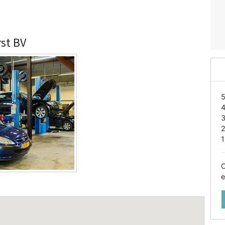
rst BV
1
O
e