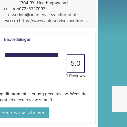
1704 RX Heerhugowaard
072-5727997
TELEFOON
info@autoservicezandhorst.nl
E-MAIL
https://www.autoservicezandhorst.nl/
WEBSITE
Beoordelingen
5
4
5.0
3
2
1 Reviews
p dit moment is er nog geen review. Wees de
erste die een review schrijft.
Een review schrijven