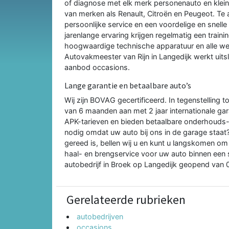
of diagnose met elk merk personenauto en kleine
van merken als Renault, Citroën en Peugeot. Te al
persoonlijke service en een voordelige en snell
jarenlange ervaring krijgen regelmatig een train
hoogwaardige technische apparatuur en alle we
Autovakmeester van Rijn in Langedijk werkt uitsl
aanbod occasions.
Lange garantie en betaalbare auto’s
Wij zijn BOVAG gecertificeerd. In tegenstelling
van 6 maanden aan met 2 jaar internationale ga
APK-tarieven en bieden betaalbare onderhouds- 
nodig omdat uw auto bij ons in de garage staa
gereed is, bellen wij u en kunt u langskomen om
haal- en brengservice voor uw auto binnen een s
autobedrijf in Broek op Langedijk geopend van 0
Gerelateerde rubrieken
autobedrijven
occasions