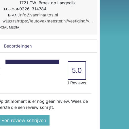
1721 CW Broek op Langedijk
0226-314784
TELEFOON
info@vanrijnautos.nl
E-MAIL
https://autovakmeester.nl/vestiging/van-rijn/
WEBSITE
OCIAL MEDIA
Beoordelingen
5
4
5.0
3
2
1 Reviews
p dit moment is er nog geen review. Wees de
erste die een review schrijft.
Een review schrijven