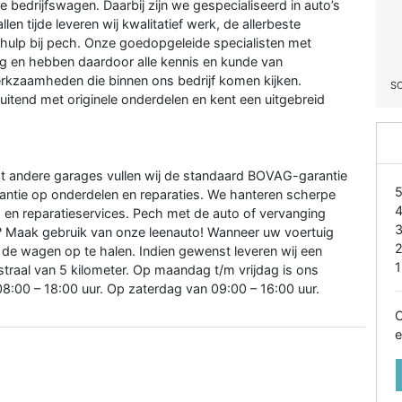
 bedrijfswagen. Daarbij zijn we gespecialiseerd in auto’s
len tijde leveren wij kwalitatief werk, de allerbeste
e hulp bij pech. Onze goedopgeleide specialisten met
ing en hebben daardoor alle kennis en kunde van
rkzaamheden die binnen ons bedrijf komen kijken.
S
uitend met originele onderdelen en kent een uitgebreid
 tot andere garages vullen wij de standaard BOVAG-garantie
rantie op onderdelen en reparaties. We hanteren scherpe
en reparatieservices. Pech met de auto of vervanging
t? Maak gebruik van onze leenauto! Wanneer uw voertuig
 de wagen op te halen. Indien gewenst leveren wij een
1
traal van 5 kilometer. Op maandag t/m vrijdag is ons
8:00 – 18:00 uur. Op zaterdag van 09:00 – 16:00 uur.
O
e